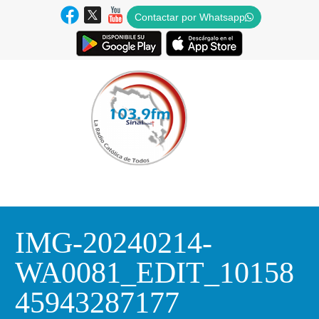
Contactar por Whatsapp
IMG-20240214-
WA0081_EDIT_10158
45943287177