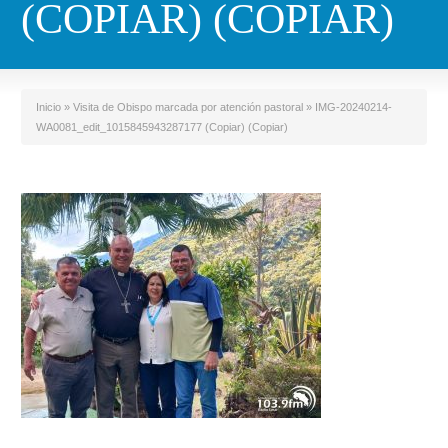
(COPIAR) (COPIAR)
Inicio
»
Visita de Obispo marcada por atención pastoral
»
IMG-20240214-
WA0081_edit_1015845943287177 (Copiar) (Copiar)