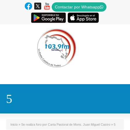
Contactar por Whatsapp
5
Inicio
»
Se realiza foro por Carta Pastoral de Mons. Juan Miguel Castro
»
5