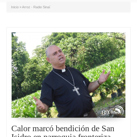
Inicio
»
Arroz - Radio Sinaí
Calor marcó bendición de San
Isidro en parroquia fronteriza