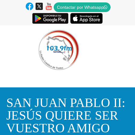
Contactar por Whatsapp
SAN JUAN PABLO II:
JESÚS QUIERE SER
VUESTRO AMIGO