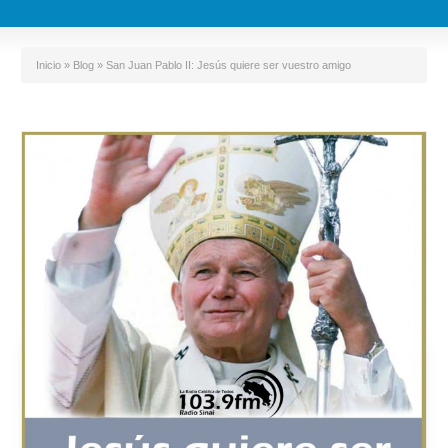
Inicio
»
Blog
»
San Juan Pablo II: Jesús quiere ser vuestro amigo