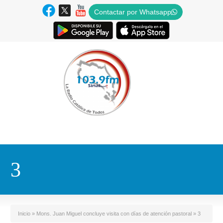
Contactar por Whatsapp
3
Inicio
»
Mons. Juan Miguel concluye visita con días de atención pastoral
»
3