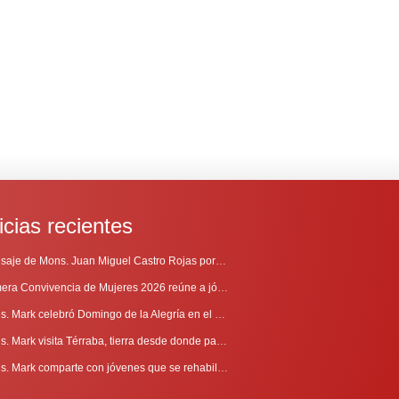
icias recientes
Mensaje de Mons. Juan Miguel Castro Rojas por el 69º Aniversario de Radio Sinaí
Primera Convivencia de Mujeres 2026 reúne a jóvenes en proceso de discernimiento vocacional
Mons. Mark celebró Domingo de la Alegría en el Sur
Mons. Mark visita Térraba, tierra desde donde parte la evangelización
Mons. Mark comparte con jóvenes que se rehabilitan en Comunidad Cenáculo