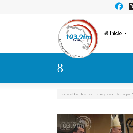
Inicio
8
Inicio
»
Dota, tierra de consagrados a Jesús por 