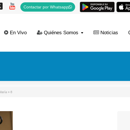
Contactar por Whatsapp
En Vivo
Quiénes Somos
Noticias
María
»
8