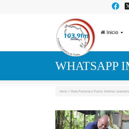
Inicio
WHATSAPP IMA
Inicio
»
Visita Pastoral a Puerto Jiménez experienc