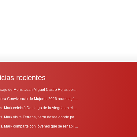
icias recientes
Mensaje de Mons. Juan Miguel Castro Rojas por el 69º Aniversario de Radio Sinaí
Primera Convivencia de Mujeres 2026 reúne a jóvenes en proceso de discernimiento vocacional
Mons. Mark celebró Domingo de la Alegría en el Sur
Mons. Mark visita Térraba, tierra desde donde parte la evangelización
Mons. Mark comparte con jóvenes que se rehabilitan en Comunidad Cenáculo