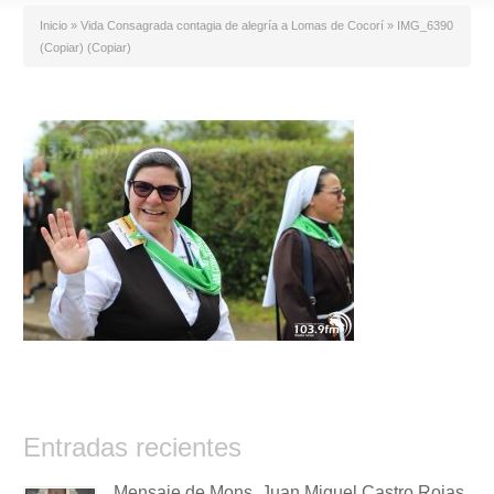
Inicio
»
Vida Consagrada contagia de alegría a Lomas de Cocorí
»
IMG_6390
(Copiar) (Copiar)
Entradas recientes
Mensaje de Mons. Juan Miguel Castro Rojas