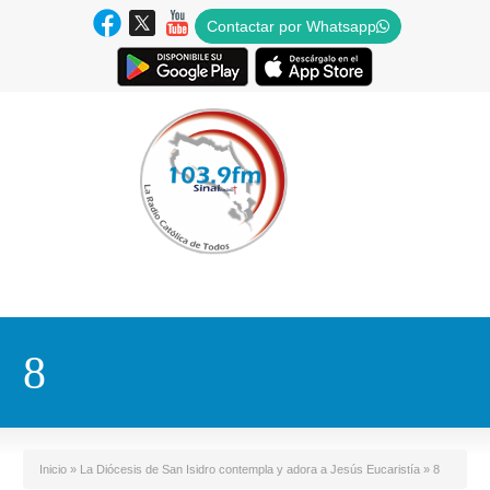
Contactar por Whatsapp
8
Inicio
»
La Diócesis de San Isidro contempla y adora a Jesús Eucaristía
»
8