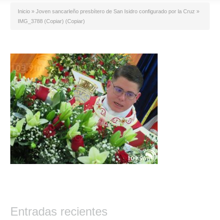
Inicio
»
Joven sancarleño presbítero de San Isidro configurado por la Cruz
»
IMG_3788 (Copiar) (Copiar)
Entradas recientes