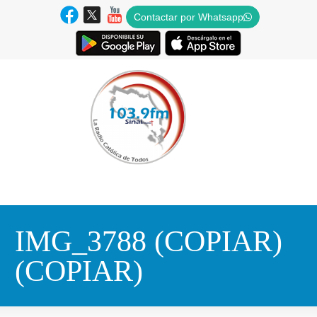
Contactar por Whatsapp
IMG_3788 (COPIAR)
(COPIAR)